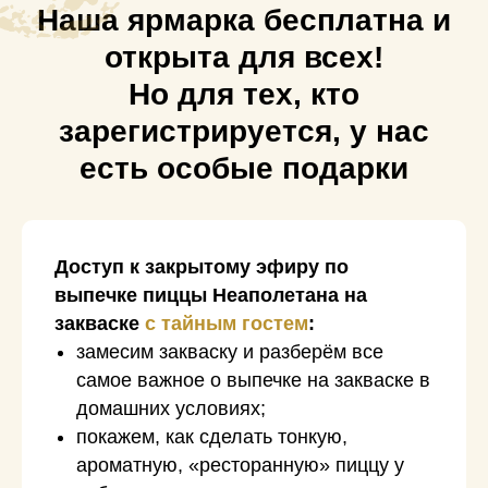
Наша ярмарка бесплатна и
ЗАРЕГИСТРИРОВАТЬСЯ
открыта для всех!
И принять участие в беспроигрышной
Но для тех, кто
лотерее Колесо Фортуны
зарегистрируется, у нас
есть особые подарки
Доступ к закрытому эфиру по
выпечке пиццы Неаполетана на
закваске
с тайным гостем
:
замесим закваску и разберём все
самое важное о выпечке на закваске в
домашних условиях;
покажем, как сделать тонкую,
ароматную, «ресторанную» пиццу у