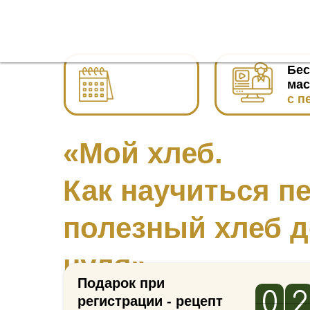
Связа
Бес
мас
с п
«Мой хлеб.
Электронна
Как научиться п
полезный хлеб д
нуля»
Подарок при
0
0
2
2
3
3
регистрации - рецепт