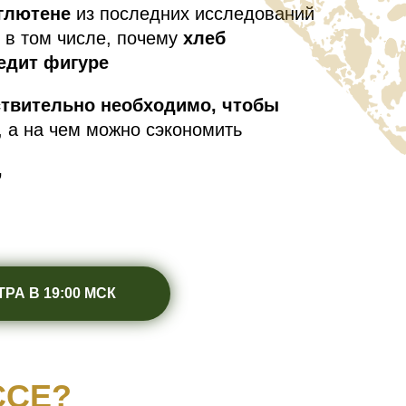
 глютене
из последних исследований
, в том числе, почему
хлеб
редит фигуре
ствительно необходимо, чтобы
 а на чем можно сэкономить
,
РА В 19:00 МСК
ССЕ?