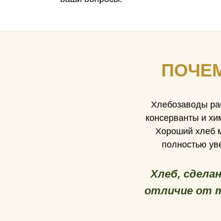
ПОЧЕМ
Хлебозаводы ра
консерванты и хим
Хороший хлеб м
полностью уве
Хлеб, сдела
отличие от т