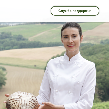
Служба поддержки
держки
леграм