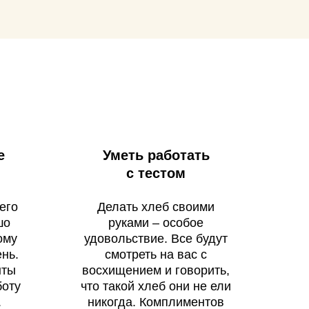
е
Уметь работать
с тестом
его
Делать хлеб своими
шо
руками – особое
ому
удовольствие. Все будут
нь.
смотреть на вас с
нты
восхищением и говорить,
боту
что такой хлеб они не ели
.
никогда. Комплиментов