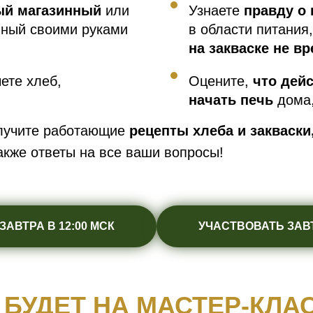
й магазинный
или
Узнаете
правду о
нный своими руками
в области питания
на закваске не в
ете хлеб,
Оцените,
что дей
начать печь
дома,
лучите работающие
рецепты хлеба и закваски
акже ответы на все ваши вопросы!
АВТРА В 12:00 МСК
УЧАСТВОВАТЬ ЗАВТ
 БУДЕТ НА МАСТЕР-КЛА