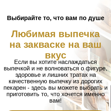
Выбирайте то, что вам по душе
Связаться со службой
Любимая выпечка
на закваске на ваш
поддержки
вкус
Выберите удобный способ связи:
Если вы хотите наслаждаться
выпечкой и не волноваться о фигуре,
здоровье и лишних тратах на
качественную выпечку из дорогих
Электронная почта
пекарен - здесь вы можете выбрать и
приготовить то, что хочется именно
вам!
ВКонтакте
ВЫБРАТЬ РЕЦЕПТ
Телеграм