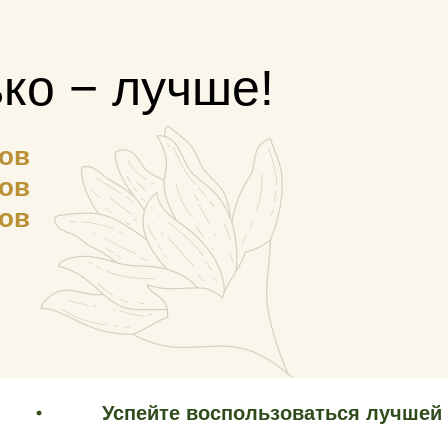
ько − лучше!
сов
сов
сов
Только 4-8 марта!
Успейте воспользоваться лучшей ценой!