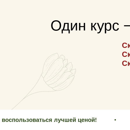
Один курс −
C
C
C
олько 4-8 марта!
льзоваться лучшей ценой!
Успей