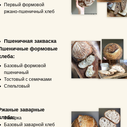
Первый формовой
ржано-пшеничный хлеб
Пшеничная закваска
Пшеничные формовые
хлеба:
Базовый формовой
пшеничный
Тостовый с семечками
Спельтовый
Ржаные заварные
хлеба:
Заварка
Базовый заварной хлеб