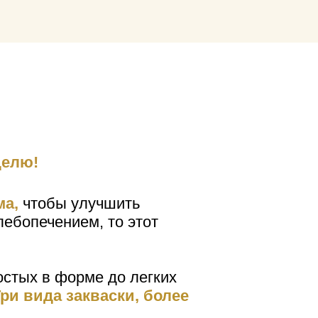
делю!
ма,
чтобы улучшить
лебопечением, то этот
стых в форме до легких
ри вида закваски, более