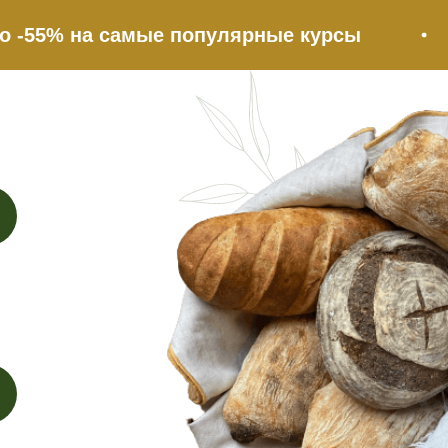
 на самые популярные курсы
РА
ться со службой под
Выберите удобный способ связи:
я почта
ВКонтакте
Те