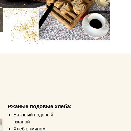
100% хлеб
Тыквенный хлеб
Хлеб с солодом и
сухофруктами
Хлеб с семечками
Полевой хлеб
Хлеб с проростками
пшеницы
Деревенский хлеб
Ореховый хлеб
Батон
Ржаные подовые хлеба:
Базовый подовый
ржаной
Хлеб с тмином