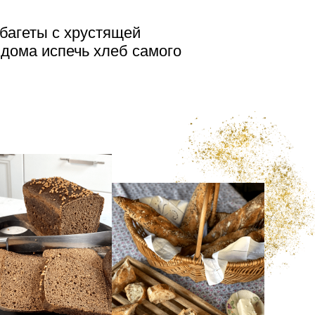
багеты с хрустящей
 дома испечь хлеб самого
Базовый подовый
пшеничный
Цельнозерновой