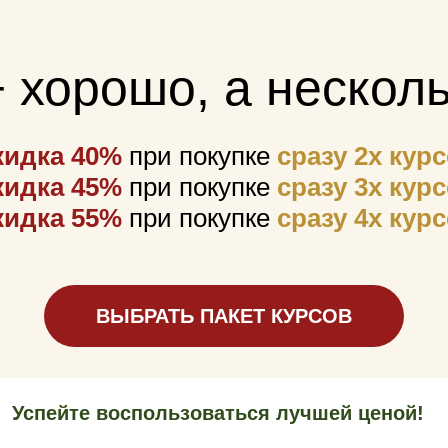
 хорошо, а нескол
кидка 40%
при покупке
сразу 2х кур
кидка 45%
при покупке
сразу 3х кур
кидка 55%
при покупке
сразу 4х кур
ВЫБРАТЬ ПАКЕТ КУРСОВ
Только 4-8 марта!
те воспользоваться лучшей ценой!