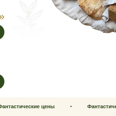
»
ические цены
Фантастические ц