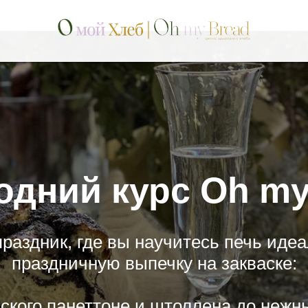
ться со службой под
Выберите удобный способ связи:
я почта
ВКонтакте
Те
одний курс Oh my
праздник, где вы научитесь печь иде
праздничную выпечку на закваске:
ского панеттоне и штоллена до нежн