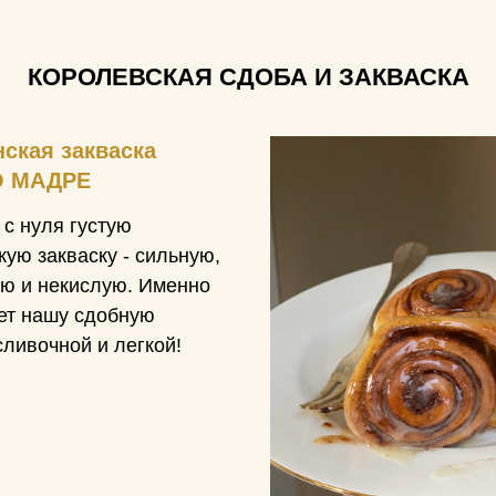
КОРОЛЕВСКАЯ СДОБА И ЗАКВАСКА
ская закваска
О МАДРЕ
с нуля густую
кую закваску - сильную,
ю и некислую. Именно
ет нашу сдобную
сливочной и легкой!