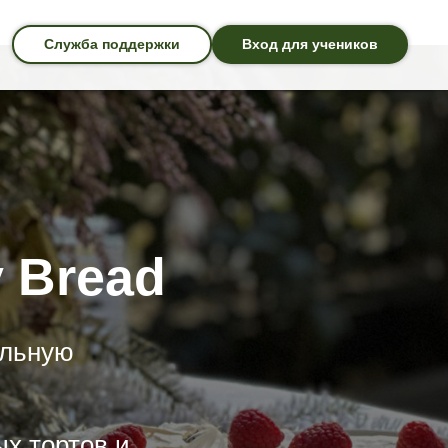
Служба поддержки
Вход для учеников
держки
леграм
 Bread
альную
ых тортов и