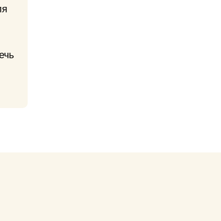
ля
ечь