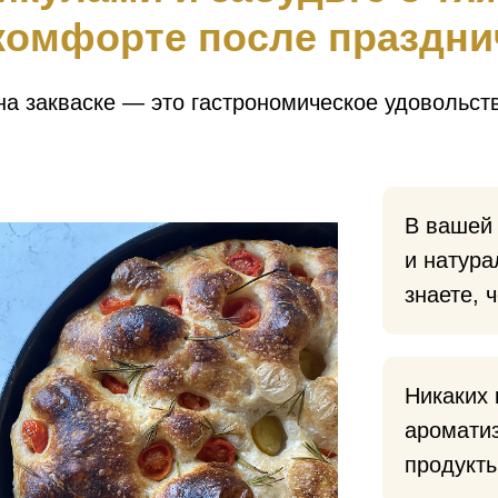
комфорте после праздни
а закваске — это гастрономическое удовольстви
В вашей 
и натура
знаете, 
Никаких 
аромати
продукты