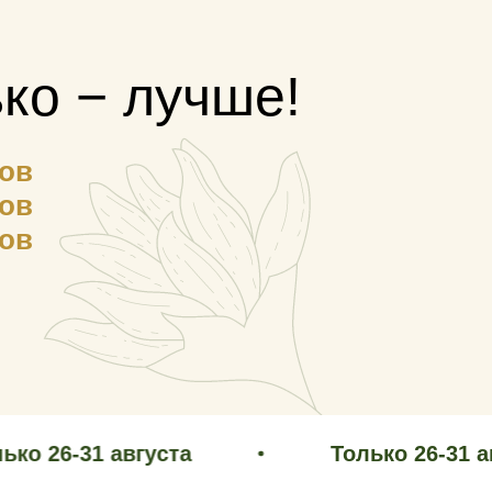
ько − лучше!
сов
сов
сов
Только 4-8 марта!
1 августа
Только 26-31 августа