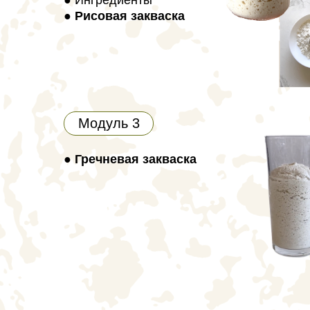
●
Рисовая закваска
Модуль 3
● Гречневая закваска