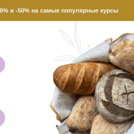
50% на самые популярные курсы
ться со службой под
Выберите удобный способ связи:
я почта
ВКонтакте
Те