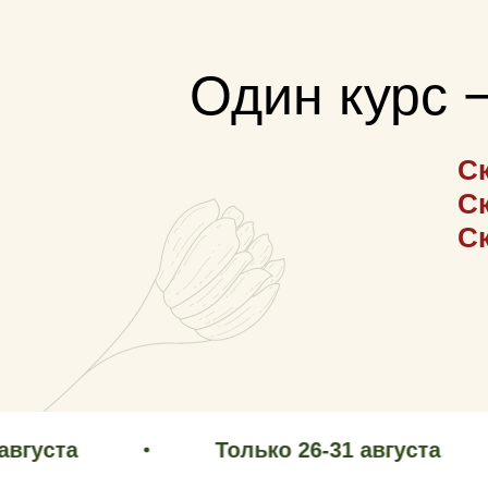
Один курс −
C
C
C
олько 4-8 марта!
Только 26-31 августа